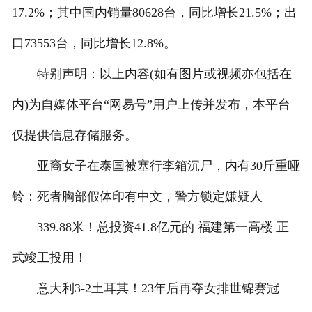
17.2%；其中国内销量80628台，同比增长21.5%；出
口73553台，同比增长12.8%。
特别声明：以上内容(如有图片或视频亦包括在
内)为自媒体平台“网易号”用户上传并发布，本平台
仅提供信息存储服务。
亚裔女子在泰国被塞行李箱沉尸，内有30斤重哑
铃：死者胸部假体印有中文，警方锁定嫌疑人
339.88米！总投资41.8亿元的 福建第一高楼 正
式竣工投用！
意大利3-2土耳其！23年后再夺女排世锦赛冠